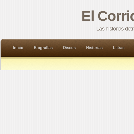
El Corr
Las historias det
Inicio
Biografías
Discos
Historias
Letras