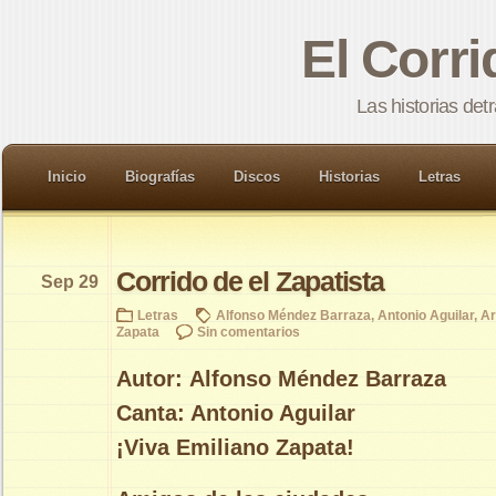
El Corr
Las historias det
Inicio
Biografías
Discos
Historias
Letras
Corrido de el Zapatista
Sep 29
Letras
Alfonso Méndez Barraza
,
Antonio Aguilar
,
A
Zapata
Sin comentarios
Autor: Alfonso Méndez Barraza
Canta: Antonio Aguilar
¡Viva Emiliano Zapata!