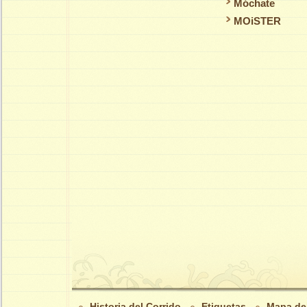
Móchate
MOiSTER
Historia del Corrido
Etiquetas
Mapa del