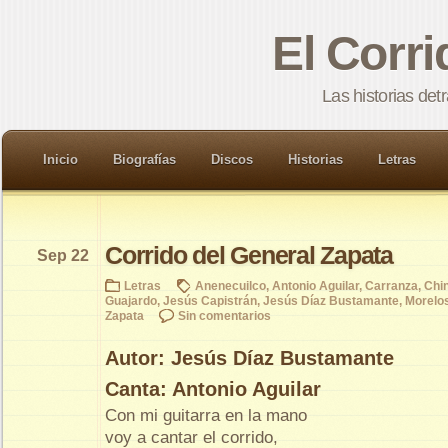
El Corr
Las historias det
Inicio
Biografías
Discos
Historias
Letras
Corrido del General Zapata
Sep 22
Letras
Anenecuilco
,
Antonio Aguilar
,
Carranza
,
Chi
Guajardo
,
Jesús Capistrán
,
Jesús Díaz Bustamante
,
Morelo
Zapata
Sin comentarios
Autor: Jesús Díaz Bustamante
Canta: Antonio Aguilar
Con mi guitarra en la mano
voy a cantar el corrido,