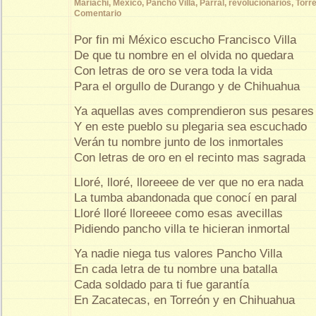
Mariachi
,
México
,
Pancho Villa
,
Parral
,
revolucionarios
,
Torr
Comentario
Por fin mi México escucho Francisco Villa
De que tu nombre en el olvida no quedara
Con letras de oro se vera toda la vida
Para el orgullo de Durango y de Chihuahua
Ya aquellas aves comprendieron sus pesares
Y en este pueblo su plegaria sea escuchado
Verán tu nombre junto de los inmortales
Con letras de oro en el recinto mas sagrada
Lloré, lloré, lloreeee de ver que no era nada
La tumba abandonada que conocí en paral
Lloré lloré lloreeee como esas avecillas
Pidiendo pancho villa te hicieran inmortal
Ya nadie niega tus valores Pancho Villa
En cada letra de tu nombre una batalla
Cada soldado para ti fue garantía
En Zacatecas, en Torreón y en Chihuahua