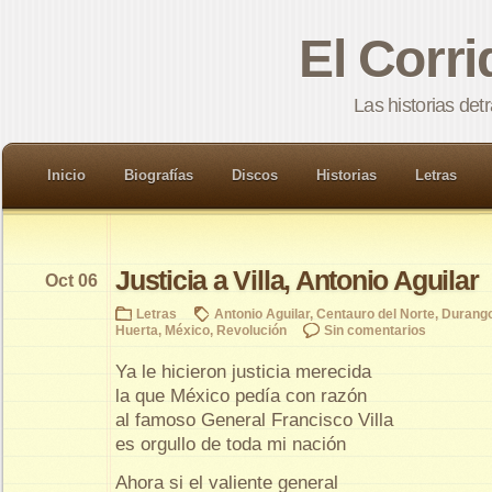
El Corr
Las historias det
Inicio
Biografías
Discos
Historias
Letras
Justicia a Villa, Antonio Aguilar
Oct 06
Letras
Antonio Aguilar
,
Centauro del Norte
,
Durang
Huerta
,
México
,
Revolución
Sin comentarios
Ya le hicieron justicia merecida
la que México pedía con razón
al famoso General Francisco Villa
es orgullo de toda mi nación
Ahora si el valiente general