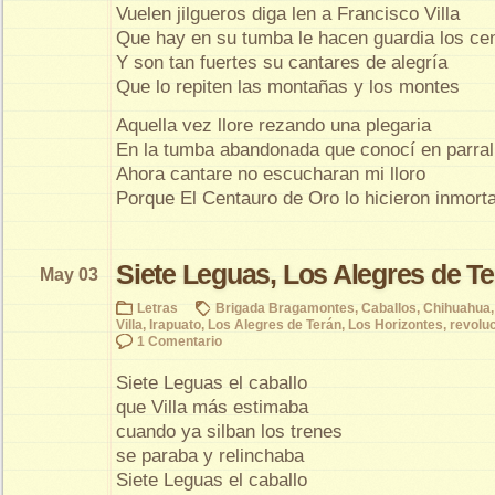
Vuelen jilgueros diga len a Francisco Villa
Que hay en su tumba le hacen guardia los ce
Y son tan fuertes su cantares de alegría
Que lo repiten las montañas y los montes
Aquella vez llore rezando una plegaria
En la tumba abandonada que conocí en parral
Ahora cantare no escucharan mi lloro
Porque El Centauro de Oro lo hicieron inmorta
Siete Leguas, Los Alegres de T
May 03
Letras
Brigada Bragamontes
,
Caballos
,
Chihuahua
Villa
,
Irapuato
,
Los Alegres de Terán
,
Los Horizontes
,
revolu
1 Comentario
Siete Leguas el caballo
que Villa más estimaba
cuando ya silban los trenes
se paraba y relinchaba
Siete Leguas el caballo