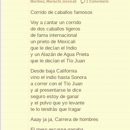
Martinez
,
Mariachi
,
mexicali
1 Comentario
Corrido de caballos famosos
Voy a cantar un corrido
de dos caballos ligeros
de fama internacional
un prieto de Mexicali
que le decían el Indio
y un Alazán de Agua Prieta
que le decían el Tío Juan
Desde baja California
vino el indio hasta Sonora
a correr con el Tío Juan
y al presentarse le dice
seguro estoy de ganar
y el polvo que yo levante
te lo tendrás que tragar
Aaay ja ja, Carrera de hombres
El mero escarse ganaba