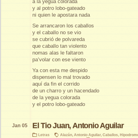
a la yegua colorada
y al potro lobo-gateado
ni quien le apostara nada
Se arrancaron los caballos
y el caballo no se vio
se cubrió de polvareda
que caballo tan violento
nomas alas le faltaron
pa’volar con ese viento
Ya con esta me despido
dispensen lo mal trovado
aquí da fin el corrido
de un charro y un hacendado
de la yegua colorada
y el potro lobo-gateado
El Tio Juan, Antonio Aguilar
Jan 05
Letras
Alazán
,
Antonio Aguilar
,
Caballos
,
Hipodromo