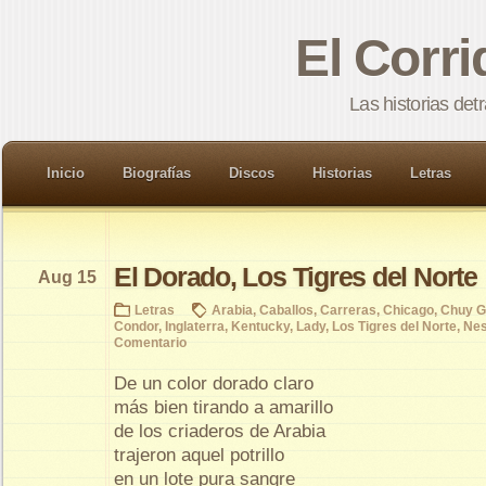
El Corr
Las historias det
Inicio
Biografías
Discos
Historias
Letras
El Dorado, Los Tigres del Norte
Aug 15
Letras
Arabia
,
Caballos
,
Carreras
,
Chicago
,
Chuy G
Condor
,
Inglaterra
,
Kentucky
,
Lady
,
Los Tigres del Norte
,
Nes
Comentario
De un color dorado claro
más bien tirando a amarillo
de los criaderos de Arabia
trajeron aquel potrillo
en un lote pura sangre