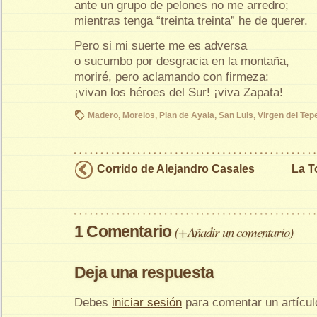
ante un grupo de pelones no me arredro;
mientras tenga “treinta treinta” he de querer.
Pero si mi suerte me es adversa
o sucumbo por desgracia en la montaña,
moriré, pero aclamando con firmeza:
¡vivan los héroes del Sur! ¡viva Zapata!
Madero
,
Morelos
,
Plan de Ayala
,
San Luis
,
Virgen del Tep
Corrido de Alejandro Casales
La T
1 Comentario
(
+Añadir un comentario
)
Deja una respuesta
Debes
iniciar sesión
para comentar un artícul