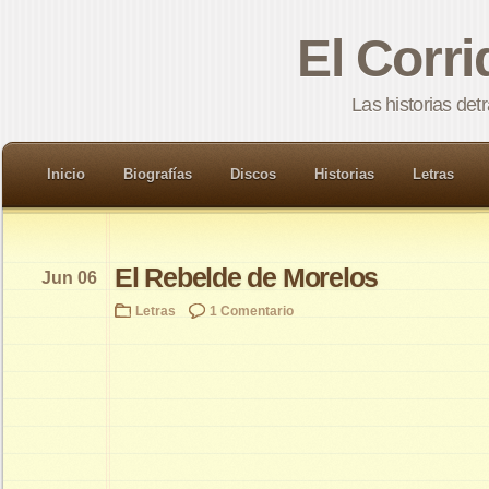
El Corr
Las historias det
Inicio
Biografías
Discos
Historias
Letras
El Rebelde de Morelos
Jun 06
Letras
1 Comentario