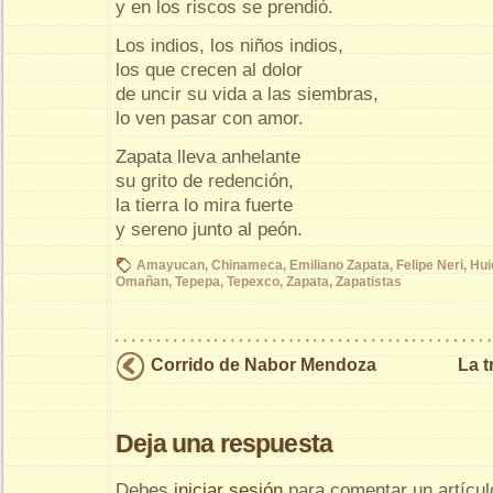
y en los riscos se prendió.
Los indios, los niños indios,
los que crecen al dolor
de uncir su vida a las siembras,
lo ven pasar con amor.
Zapata lleva anhelante
su grito de redención,
la tierra lo mira fuerte
y sereno junto al peón.
Amayucan
,
Chinameca
,
Emiliano Zapata
,
Felipe Neri
,
Hui
Omañan
,
Tepepa
,
Tepexco
,
Zapata
,
Zapatistas
Corrido de Nabor Mendoza
La t
Deja una respuesta
Debes
iniciar sesión
para comentar un artícul