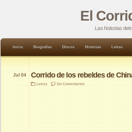
El Corr
Las historias det
Inicio
Biografías
Discos
Historias
Letras
Corrido de los rebeldes de Chi
Jul 04
Letras
Sin Comentarios