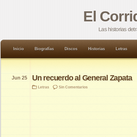
El Corr
Las historias det
Inicio
Biografías
Discos
Historias
Letras
Un recuerdo al General Zapata
Jun 25
Letras
Sin Comentarios