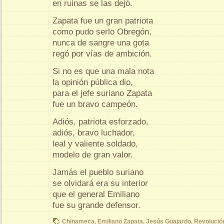
en ruinas se las dejó.
Zapata fue un gran patriota
como pudo serlo Obregón,
nunca de sangre una gota
regó por vías de ambición.
Si no es que una mala nota
la opinión pública dio,
para el jefe suriano Zapata
fue un bravo campeón.
Adiós, patriota esforzado,
adiós, bravo luchador,
leal y valiente soldado,
modelo de gran valor.
Jamás el pueblo suriano
se olvidará era su interior
que el general Emiliano
fue su grande defensor.
Chinameca
,
Emiliano Zapata
,
Jesús Guajardo
,
Revolució