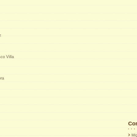
z
co Villa
era
Com
Mig