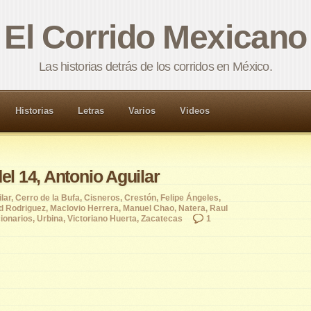
El Corrido Mexicano
Las historias detrás de los corridos en México.
Historias
Letras
Varios
Videos
el 14, Antonio Aguilar
lar
,
Cerro de la Bufa
,
Cisneros
,
Crestón
,
Felipe Ángeles
,
ad Rodriguez
,
Maclovio Herrera
,
Manuel Chao
,
Natera
,
Raul
ionarios
,
Urbina
,
Victoriano Huerta
,
Zacatecas
1