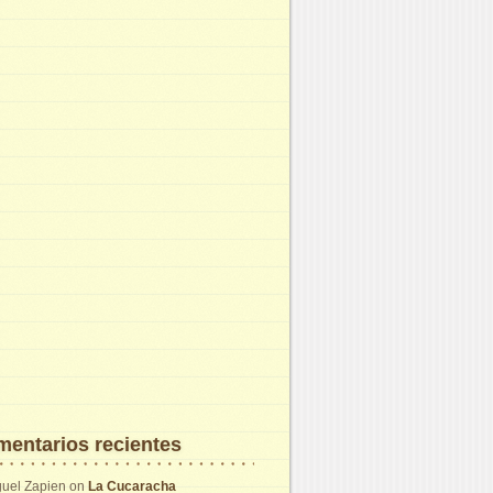
entarios recientes
uel Zapien
on
La Cucaracha