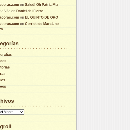
tacoras.com
on
Salud! Oh Patria Mia
loAlfie
on
Daniel del Fierro
tacoras.com
on
EL QUINTO DE ORO
tacoras.com
on
Corrido de Marciano
va
egorías
grafías
scos
torias
tras
ios
deos
hivos
vos
groll