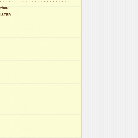
chate
iSTER