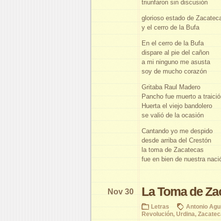
triunfaron sin discusión
glorioso estado de Zacatec
y el cerro de la Bufa
En el cerro de la Bufa
dispare al pie del cañon
a mi ninguno me asusta
soy de mucho corazón
Gritaba Raul Madero
Pancho fue muerto a traici
Huerta el viejo bandolero
se valió de la ocasión
Cantando yo me despido
desde arriba del Crestón
la toma de Zacatecas
fue en bien de nuestra naci
La Toma de Zac
Nov 30
Letras
Antonio Agui
Revolución
,
Urdina
,
Zacatec