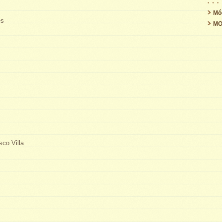
Mó
es
MO
sco Villa