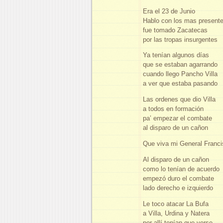
Era el 23 de Junio
Hablo con los mas present
fue tomado Zacatecas
por las tropas insurgentes
Ya tenían algunos días
que se estaban agarrando
cuando llego Pancho Villa
a ver que estaba pasando
Las ordenes que dio Villa
a todos en formación
pa’ empezar el combate
al disparo de un cañon
Que viva mi General Franci
Al disparo de un cañon
como lo tenían de acuerdo
empezó duro el combate
lado derecho e izquierdo
Le toco atacar La Bufa
a Villa, Urdina y Natera
por allí tenían que verse