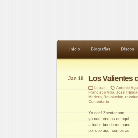
Inicio
Biografías
Discos
Los Valientes d
Jan 18
Letras
Antonio Agui
Francisco Villa
,
José Trinid
Madero
,
Revolución
,
revoluc
Comentario
Yo nací Zacatecano
yo nací cercas de aquí
a todos brindo mi mano
por que aquí somos así