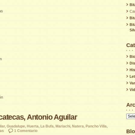
Bi
as
Car
Bi
Bi
Sil
Cat
Bio
ón
Di
His
Le
Var
Vi
ón
Arc
atecas, Antonio Aguilar
Archi
lar
,
Guadalupe
,
Huerta
,
La Bufa
,
Mariachi
,
Natera
,
Pancho Villa
,
Blo
as
1 Comentario