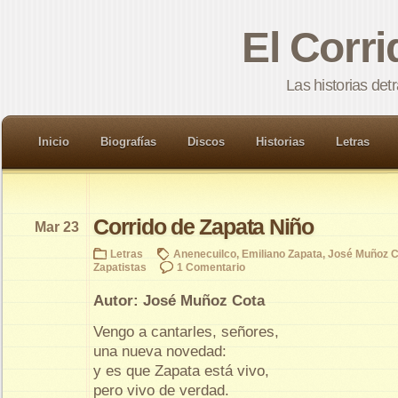
El Corr
Las historias det
Inicio
Biografías
Discos
Historias
Letras
Corrido de Zapata Niño
Mar 23
Letras
Anenecuilco
,
Emiliano Zapata
,
José Muñoz C
Zapatistas
1 Comentario
Autor: José Muñoz Cota
Vengo a cantarles, señores,
una nueva novedad:
y es que Zapata está vivo,
pero vivo de verdad.