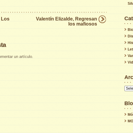
Sil
Cat
, Los
Valentín Elizalde, Regresan
los mafiosos
Bio
Di
His
ta
Le
Var
mentar un artículo.
Vi
Arc
Archi
Blo
Mó
MO