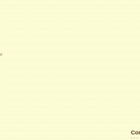
lo
Cor