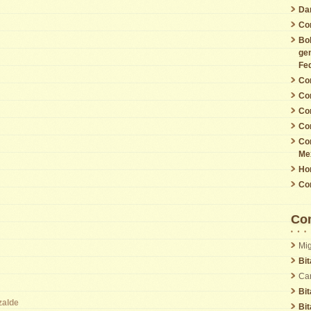
Da
Cor
Bol
gen
Fed
Cor
Cor
Cor
Cor
Cor
Me
Ho
Cor
Com
Mig
Bi
Car
Bi
zalde
Bi