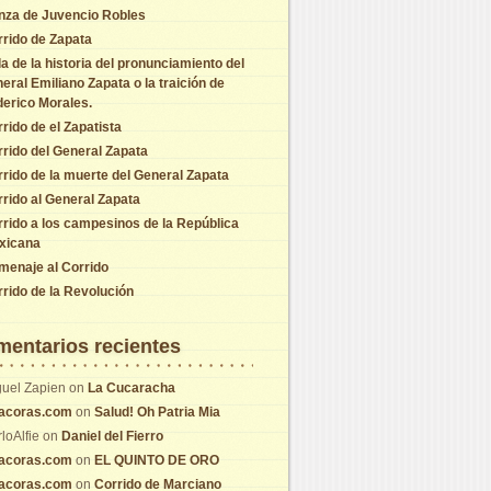
nza de Juvencio Robles
rido de Zapata
a de la historia del pronunciamiento del
eral Emiliano Zapata o la traición de
erico Morales.
rido de el Zapatista
rido del General Zapata
rido de la muerte del General Zapata
rido al General Zapata
rido a los campesinos de la República
xicana
menaje al Corrido
rido de la Revolución
entarios recientes
uel Zapien
on
La Cucaracha
tacoras.com
on
Salud! Oh Patria Mia
loAlfie
on
Daniel del Fierro
tacoras.com
on
EL QUINTO DE ORO
tacoras.com
on
Corrido de Marciano