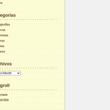
va
egorías
grafías
scos
torias
tras
ios
deos
hivos
vos
groll
chate
iSTER