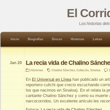
El Corr
Las historias det
Inicio
Biografías
Discos
Historias
Letras
La recia vida de Chalino Sánch
Jan 20
Historias
Chalino Sánchez
,
Culiacán
,
Sinaloa
En
El Universal en Línea
han publicado un art
reportero culichi que crecio escuchando corr
los que nacimos en Sinaloa). En el relata la p
cantante Chalino Sánchez y como su muerte a
narcocorridos. Un excelente articulo les reco
Enlace:
La recia vida de Chalino Sánchez
.