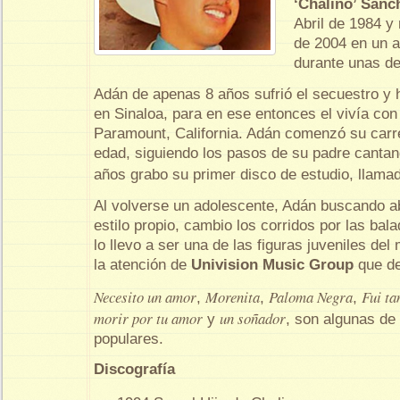
‘Chalino’ Sánc
Abril de 1984 y
de 2004 en un a
durante unas de
Adán de apenas 8 años sufrió el secuestro y 
en Sinaloa, para en ese entonces el vivía co
Paramount, California. Adán comenzó su car
edad, siguiendo los pasos de su padre cantand
años grabo su primer disco de estudio, llam
Al volverse un adolescente, Adán buscando a
estilo propio, cambio los corridos por las bal
lo llevo a ser una de las figuras juveniles de
la atención de
Univision Music Group
que de
Necesito un amor
Morenita
Paloma Negra
Fui tan
,
,
,
morir por tu amor
un soñador
y
, son algunas d
populares.
Discografía