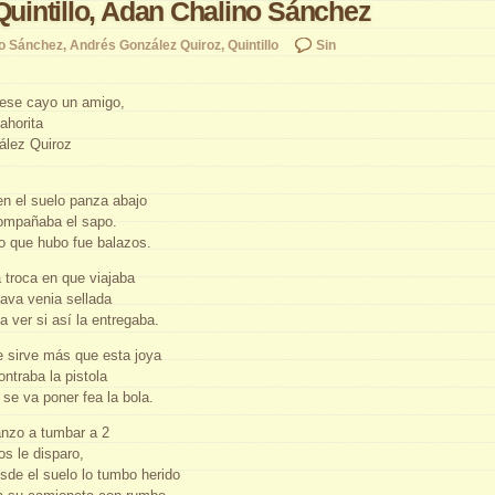
 Quintillo, Adan Chalino Sánchez
o Sánchez
,
Andrés González Quiroz
,
Quintillo
Sin
 ese cayo un amigo,
ahorita
ález Quiroz
n el suelo panza abajo
acompañaba el sapo.
lo que hubo fue balazos.
a troca en que viajaba
lava venia sellada
 ver si así la entregaba.
 sirve más que esta joya
ntraba la pistola
a se va poner fea la bola.
anzo a tumbar a 2
ros le disparo,
esde el suelo lo tumbo herido