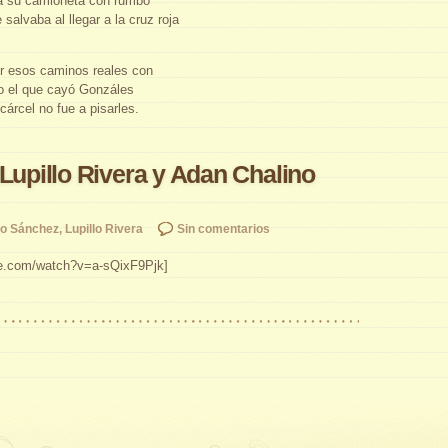
a su camioneta con rumbo
 salvaba al llegar a la cruz roja
r esos caminos reales con
o el que cayó Gonzáles
cárcel no fue a pisarles.
 Lupillo Rivera y Adan Chalino
no Sánchez
,
Lupillo Rivera
Sin comentarios
be.com/watch?v=a-sQixF9Pjk]