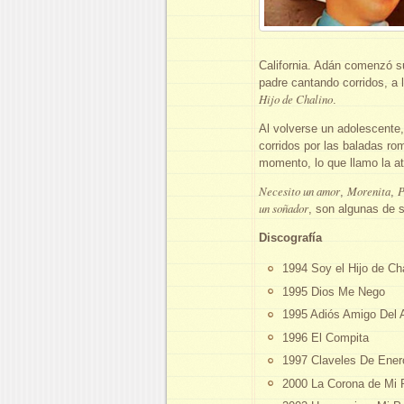
California. Adán comenzó s
padre cantando corridos, a 
Hijo de Chalino
.
Al volverse un adolescente,
corridos por las baladas rom
momento, lo que llamo la a
Necesito un amor
Morenita
P
,
,
un soñador
, son algunas de 
Discografía
1994 Soy el Hijo de Ch
1995 Dios Me Nego
1995 Adiós Amigo Del 
1996 El Compita
1997 Claveles De Ener
2000 La Corona de Mi 