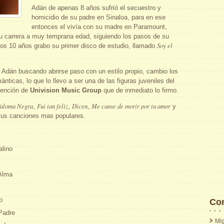
Adán de apenas 8 años sufrió el secuestro y
homicidio de su padre en Sinaloa, para en ese
entonces el vivía con su madre en Paramount,
u carrera a muy temprana edad, siguiendo los pasos de su
Soy el
los 10 años grabo su primer disco de estudio, llamado
 Adán buscando abrirse paso con un estilo propio, cambio los
ánticas, lo que lo llevo a ser una de las figuras juveniles del
tención de
Univision Music Group
que de inmediato lo firmo.
aloma Negra
Fui tan feliz
Dicen
Me canse de morir por tu amor
,
,
,
y
sus canciones mas populares.
alino
Alma
o
Com
Padre
Mig