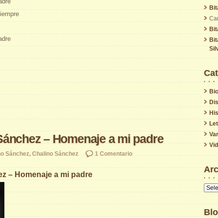
adre
Bi
Siempre
Car
Bi
adre
Bi
Sil
Cat
Bio
Di
His
Le
Var
Sánchez – Homenaje a mi padre
Vi
no Sánchez
,
Chalino Sánchez
1 Comentario
Arc
z – Homenaje a mi padre
Archi
Blo