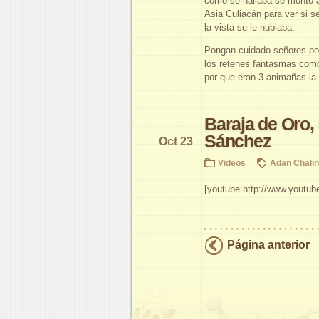
como se hallaba se monto 
Asia Culiacán para ver si se
la vista se le nublaba.
Pongan cuidado señores po
los retenes fantasmas com
por que eran 3 animañas la 
Baraja de Oro,
Sánchez
Oct 23
Videos
Adan Chali
[youtube:http://www.youtu
Página anterior