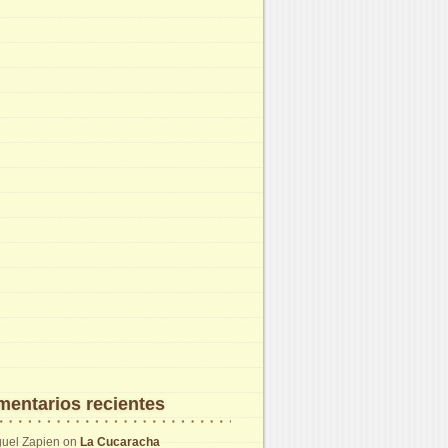
entarios recientes
uel Zapien
on
La Cucaracha