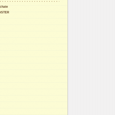
chate
iSTER