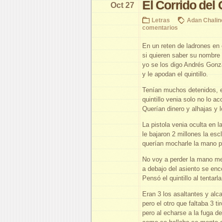
El Corrido del
Oct 27
Letras
Adan Chalin
comentarios
En un reten de ladrones en
si quieren saber su nombre 
yo se los digo Andrés Gonz
y le apodan el quintillo.
Tenían muchos detenidos, e
quintillo venia solo no lo 
Querían dinero y alhajas y 
La pistola venia oculta en l
le bajaron 2 millones la esc
querían mocharle la mano pa
No voy a perder la mano me
a debajo del asiento se enco
Pensó el quintillo al tentarl
Eran 3 los asaltantes y alc
pero el otro que faltaba 3 ti
pero al echarse a la fuga d