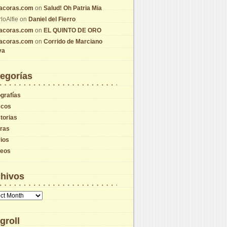
tacoras.com
on
Salud! Oh Patria Mia
loAlfie
on
Daniel del Fierro
tacoras.com
on
EL QUINTO DE ORO
tacoras.com
on
Corrido de Marciano
va
egorías
grafías
scos
torias
tras
ios
deos
hivos
vos
groll