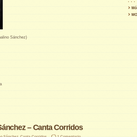
Mó
MO
alino Sánchez)
a
Sánchez – Canta Corridos
no Sánchez
,
Canta Corridos
1 Comentario