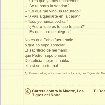
– “Creo que ya nos conocemos.”
– “Se te borro la sonrisa.”
– “Es que me vino un recuerdo.”
– “¿Vas a quedarte en la casa?”
– “Eso yo nunca podría.”
– “¿Pedro que es lo que te pasa?”
– “Es que lloro de alegría.”
No es que Pablo fuera malo
o que no supo apreciar
El sacrificio de hermano
que Pedro supo brindar.
De Leticia mejor ni hablo,
ella si se porto mal
Enamorados
,
Indocumentados
,
Leticia
,
Los Tigres del No
Carrera contra la Muerte, Los
El Dor
Tigres del Norte