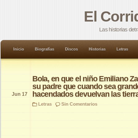
El Corr
Las historias det
Inicio
Biografías
Discos
Historias
Letras
Bola, en que el niño Emiliano Z
su padre que cuando sea grande
hacendados devuelvan las tierra
Jun 17
Letras
Sin Comentarios