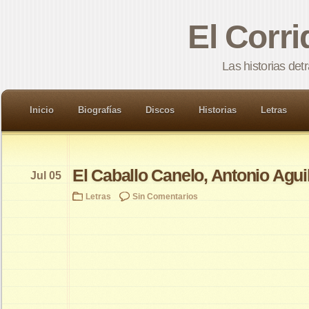
El Corr
Las historias det
Inicio
Biografías
Discos
Historias
Letras
El Caballo Canelo, Antonio Agui
Jul 05
Letras
Sin Comentarios