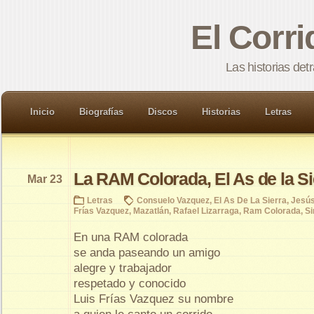
El Corr
Las historias det
Inicio
Biografías
Discos
Historias
Letras
La RAM Colorada, El As de la Si
Mar 23
Letras
Consuelo Vazquez
,
El As De La Sierra
,
Jesú
Frías Vazquez
,
Mazatlán
,
Rafael Lizarraga
,
Ram Colorada
,
Si
En una RAM colorada
se anda paseando un amigo
alegre y trabajador
respetado y conocido
Luis Frías Vazquez su nombre