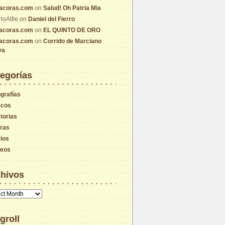
tacoras.com
on
Salud! Oh Patria Mia
loAlfie
on
Daniel del Fierro
tacoras.com
on
EL QUINTO DE ORO
tacoras.com
on
Corrido de Marciano
va
egorías
grafías
scos
torias
tras
ios
deos
hivos
vos
groll