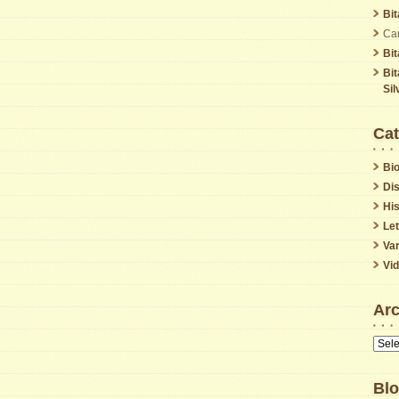
Bi
Car
Bi
Bi
Sil
Cat
Bio
Di
His
Le
Var
Vi
Arc
Archi
Blo