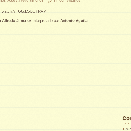
ilar
,
Jose Alfredo Jimenez
Sin comentarios
.com/watch?v=G8gbSUQYRAM]
e Alfredo Jimenez
interpretado por
Antonio Aguilar
.
Com
Mig