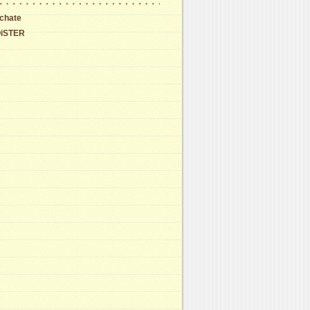
chate
iSTER