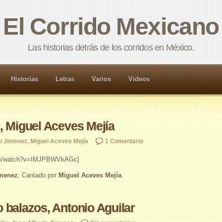
El Corrido Mexicano
Las historias detrás de los corridos en México.
Historias
Letras
Varios
Videos
, Miguel Aceves Mejía
o Jimenez
,
Miguel Aceves Mejía
1 Comentario
com/watch?v=IMJPBWVkAGc]
imenez
, Cantado por
Miguel Aceves Mejía
.
 balazos, Antonio Aguilar