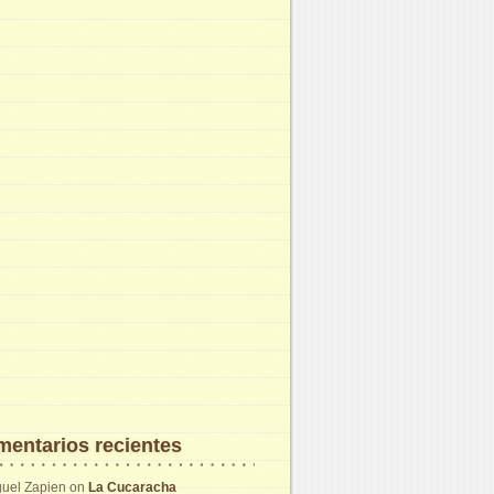
entarios recientes
uel Zapien
on
La Cucaracha