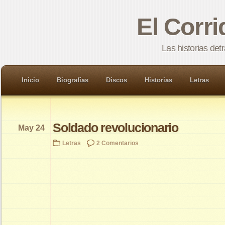
El Corr
Las historias det
Inicio
Biografías
Discos
Historias
Letras
Soldado revolucionario
May 24
Letras
2 Comentarios