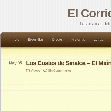
El Corr
Las historias det
Inicio
Biografías
Discos
Historias
Letras
Los Cuates de Sinaloa – El Mió
May 05
Videos
Sin Comentarios