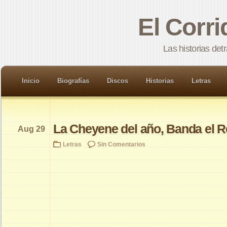
El Corr
Las historias det
Inicio
Biografías
Discos
Historias
Letras
La Cheyene del año, Banda el 
Aug 29
Letras
Sin Comentarios