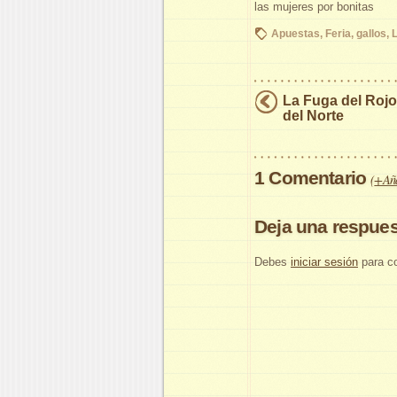
las mujeres por bonitas
Apuestas
,
Feria
,
gallos
,
L
La Fuga del Rojo
del Norte
1 Comentario
(
+Aña
Deja una respues
Debes
iniciar sesión
para co