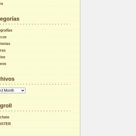
va
egorías
grafías
scos
torias
tras
ios
deos
hivos
vos
groll
chate
iSTER