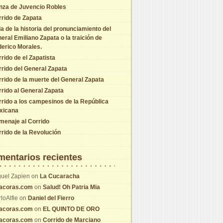
nza de Juvencio Robles
rido de Zapata
a de la historia del pronunciamiento del
eral Emiliano Zapata o la traición de
erico Morales.
rido de el Zapatista
rido del General Zapata
rido de la muerte del General Zapata
rido al General Zapata
rido a los campesinos de la República
xicana
menaje al Corrido
rido de la Revolución
entarios recientes
uel Zapien
on
La Cucaracha
tacoras.com
on
Salud! Oh Patria Mia
loAlfie
on
Daniel del Fierro
tacoras.com
on
EL QUINTO DE ORO
tacoras.com
on
Corrido de Marciano