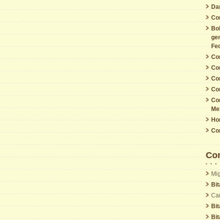
Da
Cor
Bol
gen
Fed
Cor
Cor
Cor
Cor
Cor
Me
Ho
Cor
Com
Mig
Bi
Car
Bi
Bi