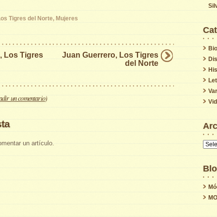
Sil
os Tigres del Norte
,
Mujeres
Cat
Bio
, Los Tigres
Juan Guerrero, Los Tigres
Di
del Norte
His
Le
Var
dir un comentario
)
Vi
ta
Arc
mentar un artículo.
Archi
Blo
Mó
MO