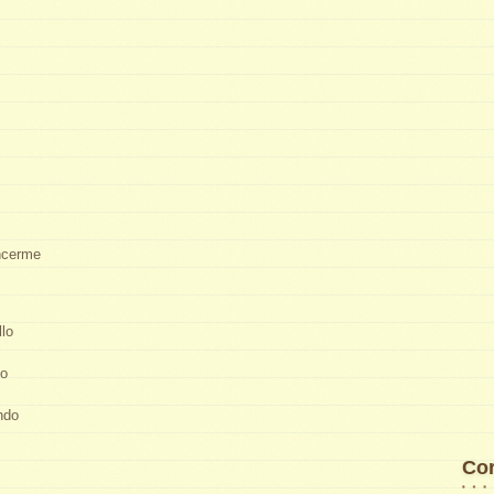
ncerme
lo
ho
ndo
Cor