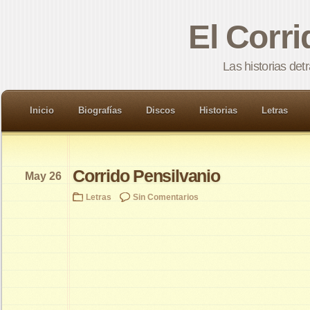
El Corr
Las historias det
Inicio
Biografías
Discos
Historias
Letras
Corrido Pensilvanio
May 26
Letras
Sin Comentarios