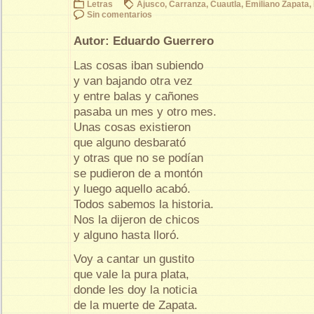
Letras
Ajusco
,
Carranza
,
Cuautla
,
Emiliano Zapata
,
Sin comentarios
Autor: Eduardo Guerrero
Las cosas iban subiendo
y van bajando otra vez
y entre balas y cañones
pasaba un mes y otro mes.
Unas cosas existieron
que alguno desbarató
y otras que no se podían
se pudieron de a montón
y luego aquello acabó.
Todos sabemos la historia.
Nos la dijeron de chicos
y alguno hasta lloró.
Voy a cantar un gustito
que vale la pura plata,
donde les doy la noticia
de la muerte de Zapata.