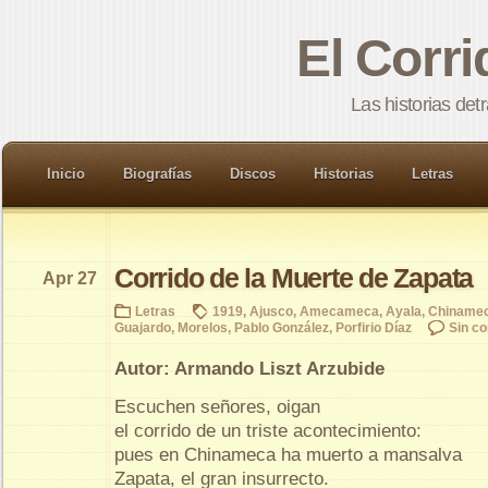
El Corr
Las historias det
Inicio
Biografías
Discos
Historias
Letras
Corrido de la Muerte de Zapata
Apr 27
Letras
1919
,
Ajusco
,
Amecameca
,
Ayala
,
Chiname
Guajardo
,
Morelos
,
Pablo González
,
Porfirio Díaz
Sin c
Autor: Armando Liszt Arzubide
Escuchen señores, oigan
el corrido de un triste acontecimiento:
pues en Chinameca ha muerto a mansalva
Zapata, el gran insurrecto.