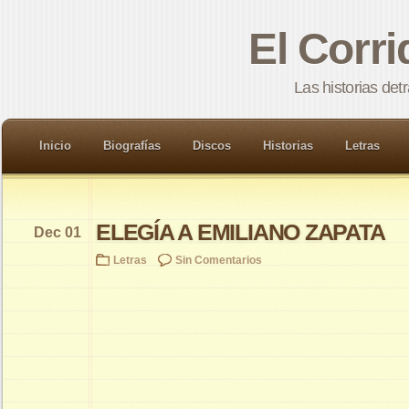
El Corr
Las historias det
Inicio
Biografías
Discos
Historias
Letras
ELEGÍA A EMILIANO ZAPATA
Dec 01
Letras
Sin Comentarios